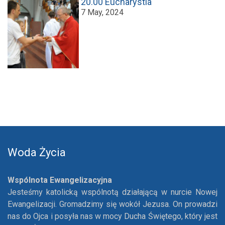
20.00 Eucharystia
7 May, 2024
Woda Życia
Wspólnota Ewangelizacyjna
Jesteśmy katolicką wspólnotą działającą w nurcie Nowej
Ewangelizacji. Gromadzimy się wokół Jezusa. On prowadzi
nas do Ojca i posyła nas w mocy Ducha Świętego, który jest