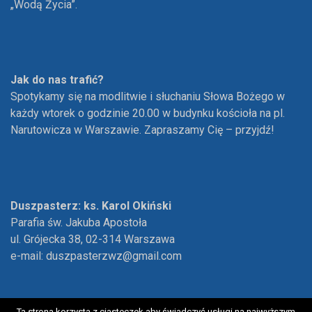
„Wodą Życia”.
Jak do nas trafić?
Spotykamy się na modlitwie i słuchaniu Słowa Bożego w
każdy wtorek o godzinie 20.00 w budynku kościoła na pl.
Narutowicza w Warszawie. Zapraszamy Cię – przyjdź!
Duszpasterz: ks. Karol Okiński
Parafia św. Jakuba Apostoła
ul. Grójecka 38, 02-314 Warszawa
e-mail:
duszpasterzwz@gmail.com
Ta strona korzysta z ciasteczek aby świadczyć usługi na najwyższym