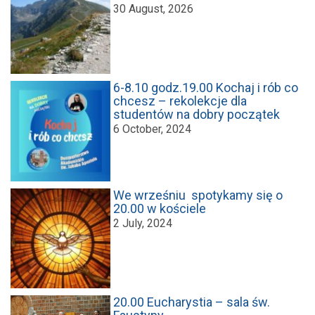
30 August, 2026
6-8.10 godz.19.00 Kochaj i rób co
chcesz – rekolekcje dla
studentów na dobry początek
6 October, 2024
We wrześniu spotykamy się o
20.00 w kościele
2 July, 2024
20.00 Eucharystia – sala św.