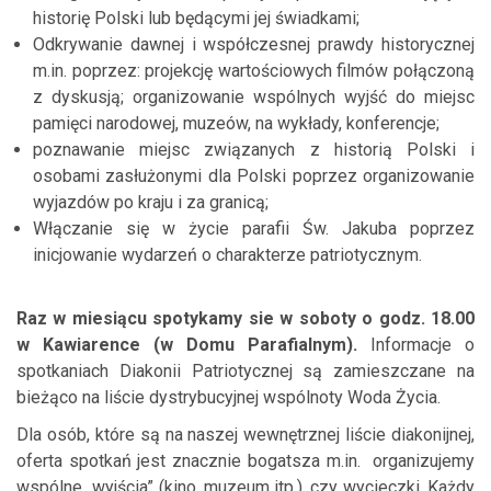
historię Polski lub będącymi jej świadkami;
Odkrywanie dawnej i współczesnej prawdy historycznej
m.in. poprzez: projekcję wartościowych filmów połączoną
z dyskusją; organizowanie wspólnych wyjść do miejsc
pamięci narodowej, muzeów, na wykłady, konferencje;
poznawanie miejsc związanych z historią Polski i
osobami zasłużonymi dla Polski poprzez organizowanie
wyjazdów po kraju i za granicą;
Włączanie się w życie parafii Św. Jakuba poprzez
inicjowanie wydarzeń o charakterze patriotycznym.
Raz w miesiącu spotykamy sie w
soboty o godz. 18.00
w Kawiarence (w Domu Parafialnym).
Informacje o
spotkaniach Diakonii Patriotycznej są zamieszczane na
bieżąco na liście dystrybucyjnej wspólnoty Woda Życia.
Dla osób, które są na naszej wewnętrznej liście diakonijnej,
oferta spotkań jest znacznie bogatsza m.in. organizujemy
wspólne „wyjścia” (kino, muzeum itp.), czy wycieczki. Każdy