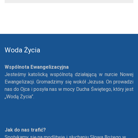
Woda Życia
Wspólnota Ewangelizacyjna
Jesteśmy katolicką wspólnotą działającą w nurcie Nowej
Ewangelizacji. Gromadzimy się wokół Jezusa. On prowadzi
nas do Ojca i posyła nas w mocy Ducha Świętego, który jest
„Wodą Życia”.
Jak do nas trafić?
Spotykamy się na modlitwie i słuchaniu Słowa Bożego w