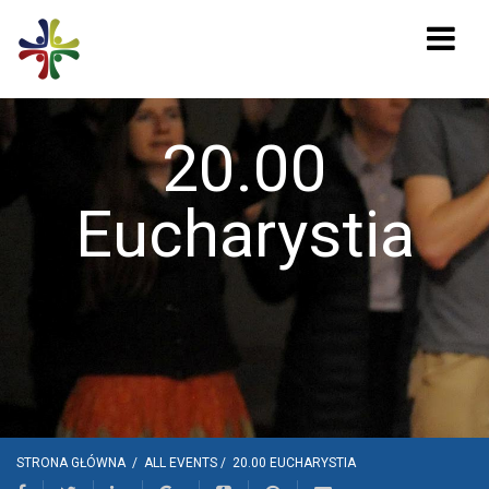
20.00
Eucharystia
STRONA GŁÓWNA
/
ALL EVENTS
/
20.00 EUCHARYSTIA