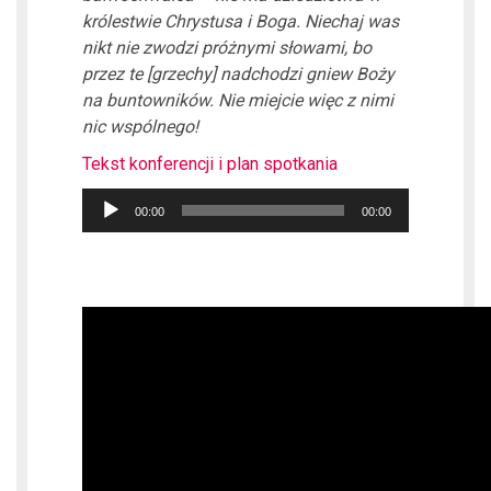
królestwie Chrystusa i Boga. Niechaj was
nikt nie zwodzi próżnymi słowami
, bo
przez te [grzechy] nadchodzi gniew Boży
na buntowników. Nie miejcie więc z nimi
nic wspólnego!
Tekst konferencji i plan spotkania
Odtwarzacz
00:00
00:00
plików
dźwiękowych