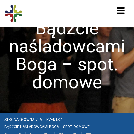
Bądźcie
naśladowcami
Boga – spot.
domowe
STRONA GŁÓWNA
/
ALL EVENTS
/
BĄDŹCIE NAŚLADOWCAMI BOGA – SPOT. DOMOWE