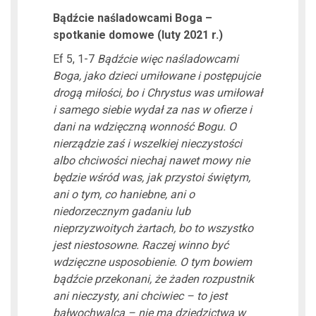
Bądźcie naśladowcami Boga –
spotkanie domowe (luty 2021 r.)
Ef 5, 1-7
Bądźcie więc naśladowcami
Boga, jako dzieci umiłowane i postępujcie
drogą miłości, bo i Chrystus was umiłował
i samego siebie wydał za nas w ofierze i
dani na wdzięczną wonność Bogu.
O
nierządzie zaś i wszelkiej nieczystości
albo chciwości niechaj nawet mowy nie
będzie wśród was, jak przystoi świętym,
ani o tym, co haniebne, ani o
niedorzecznym gadaniu lub
nieprzyzwoitych żartach, bo to wszystko
jest niestosowne. Raczej winno być
wdzięczne usposobienie. O tym bowiem
bądźcie przekonani, że żaden rozpustnik
ani nieczysty, ani chciwiec – to jest
bałwochwalca – nie ma dziedzictwa w