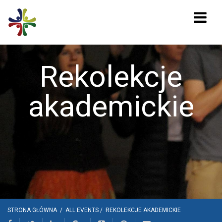
Rekolekcje
akademickie
STRONA GŁÓWNA
/
ALL EVENTS
/
REKOLEKCJE AKADEMICKIE