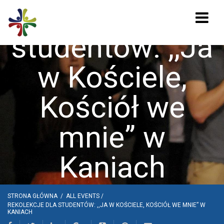
Rekolekcje dla
studentów: ,,Ja
w Kościele,
Kościół we
mnie” w
Kaniach
STRONA GŁÓWNA
/
ALL EVENTS
/
REKOLEKCJE DLA STUDENTÓW: ,,JA W KOŚCIELE, KOŚCIÓŁ WE MNIE” W
KANIACH