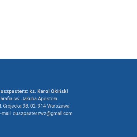
uszpasterz: ks. Karol Okiński
arafia św. Jakuba Apostoła
l. Grójecka 38, 02-314 Warszawa
-mail:
duszpasterzwz@gmail.com