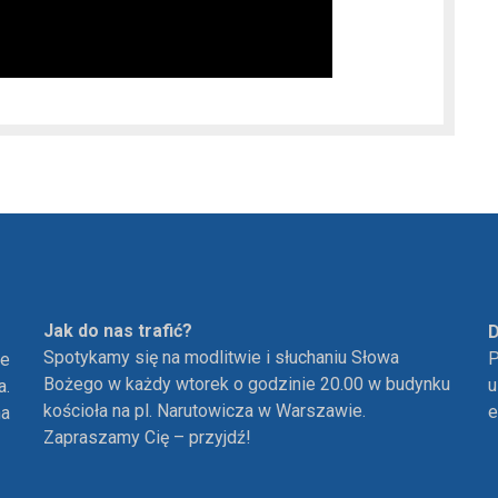
Jak do nas trafić?
D
Spotykamy się na modlitwie i słuchaniu Słowa
P
ie
Bożego w każdy wtorek o godzinie 20.00 w budynku
u
a.
kościoła na pl. Narutowicza w Warszawie.
e
ha
Zapraszamy Cię – przyjdź!