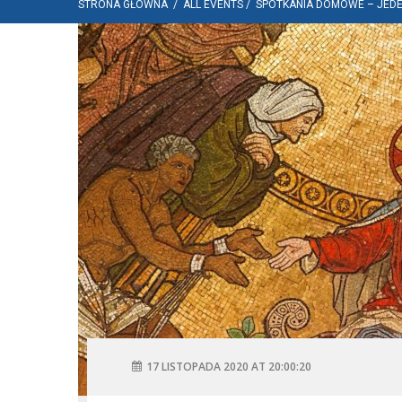
STRONA GŁÓWNA
/
ALL EVENTS
/
SPOTKANIA DOMOWE – JEDE
17 LISTOPADA 2020 AT 20:00:20