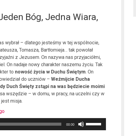
eden Bóg, Jedna Wiara,
s wybrał – dlatego jesteśmy w tej wspólnocie,
Mateusza, Tomasza, Bartłomieja… tak powołał
zyjaźni z Jezusem. On nazywa nas przyjaciółmi,
iel. On nadaje nowy charakter naszemu życiu. Tak
akter to
nowość życia w Duchu Świętym
. On
powiedział do uczniów –
Weźmijcie Ducha
dy Duch Święty
zstąpi na was będziecie moimi
sa wszędzie – w domu, w pracy, na uczelni czy w
jest misja.
ego
Używaj
00:00
strzałek
do