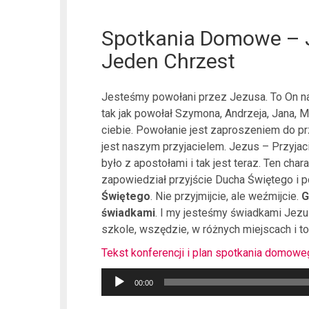
Spotkania Domowe – J
Jeden Chrzest
Jesteśmy powołani przez Jezusa. To On na
tak jak powołał Szymona, Andrzeja, Jana, 
ciebie. Powołanie jest zaproszeniem do pr
jest naszym przyjacielem. Jezus – Przyjac
było z apostołami i tak jest teraz. Ten char
zapowiedział przyjście Ducha Świętego i 
Świętego
. Nie przyjmijcie, ale weźmijcie.
G
świadkami
. I my jesteśmy świadkami Jezu
szkole, wszędzie, w różnych miejscach i to 
Tekst konferencji i plan spotkania domow
Odtwarzacz
00:00
plików
dźwiękowych