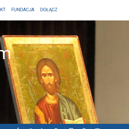
KT
FUNDACJA
DOŁĄCZ
im