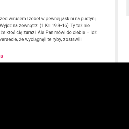
przed wirusem Izebel w pewnej jaskini na pustyni,
Wyjdź na zewnątrz. (1 Krl 19,9-16). Ty też nie
że ktoś cię zarazi. Ale Pan mówi do ciebie – Idź
wersecie, że wyciągnęli te ryby, zostawili
ia