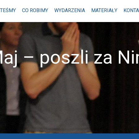
STEŚMY
CO ROBIMY
WYDARZENIA
MATERIAŁY
KONTA
aj – poszli za N