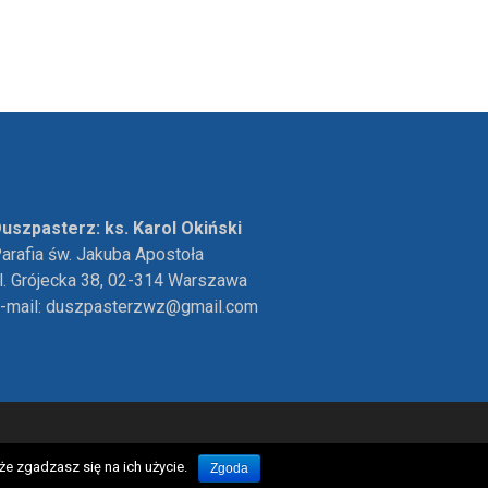
uszpasterz: ks. Karol Okiński
arafia św. Jakuba Apostoła
l. Grójecka 38, 02-314 Warszawa
-mail:
duszpasterzwz@gmail.com
e zgadzasz się na ich użycie.
Zgoda