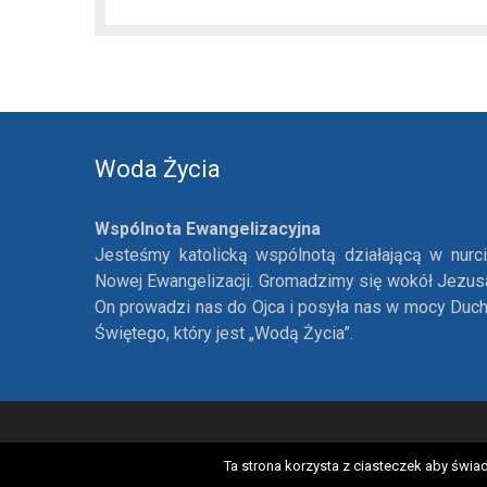
dźwiękowych
Woda Życia
Wspólnota Ewangelizacyjna
Jesteśmy katolicką wspólnotą działającą w nurc
Nowej Ewangelizacji. Gromadzimy się wokół Jezus
On prowadzi nas do Ojca i posyła nas w mocy Duc
Świętego, który jest „Wodą Życia”.
Ta strona korzysta z ciasteczek aby świa