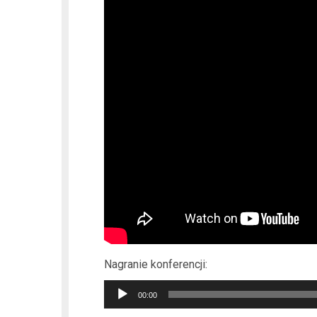
Nagranie konferencji:
Odtwarzacz
00:00
plików