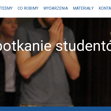
STEŚMY
CO ROBIMY
WYDARZENIA
MATERIAŁY
KONTA
potkanie student