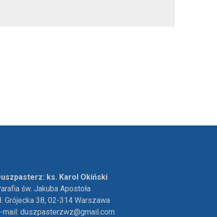
uszpasterz: ks. Karol Okiński
arafia św. Jakuba Apostoła
l. Grójecka 38, 02-314 Warszawa
-mail:
duszpasterzwz@gmail.com