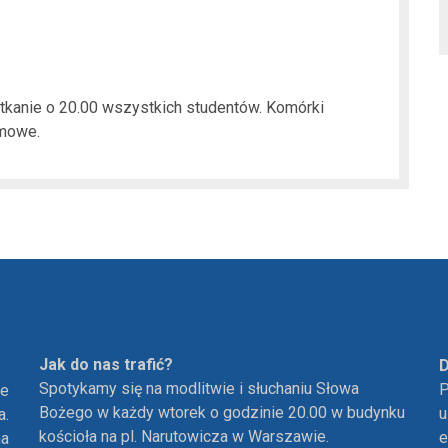
tkanie o 20.00 wszystkich studentów. Komórki
omowe.
Jak do nas trafić?
D
Spotykamy się na modlitwie i słuchaniu Słowa
P
ie
Bożego w każdy wtorek o godzinie 20.00 w budynku
u
a.
kościoła na pl. Narutowicza w Warszawie.
e
ha