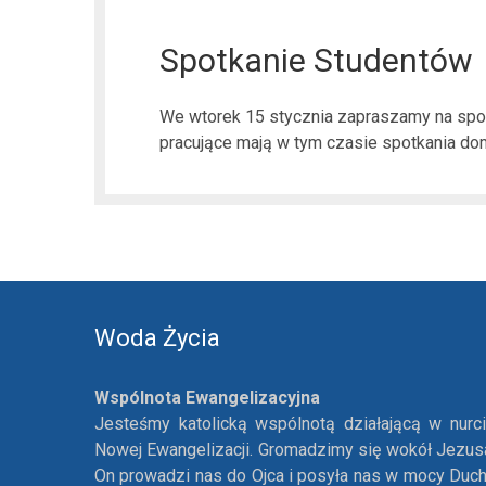
Spotkanie Studentów
We wtorek 15 stycznia zapraszamy na spo
pracujące mają w tym czasie spotkania d
Woda Życia
Wspólnota Ewangelizacyjna
Jesteśmy katolicką wspólnotą działającą w nurc
Nowej Ewangelizacji. Gromadzimy się wokół Jezus
On prowadzi nas do Ojca i posyła nas w mocy Duc