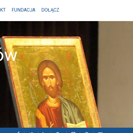
KT
FUNDACJA
DOŁĄCZ
ów