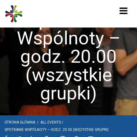
Spotkanie
Wspólnoty –
godz. 20.00
(wszystkie
grupki)
STRONA GŁÓWNA
/
ALL EVENTS
/
SPOTKANIE WSPÓLNOTY – GODZ. 20.00 (WSZYSTKIE GRUPKI)