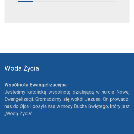
Woda Życia
Wspólnota Ewangelizacyjna
Jesteśmy katolicką wspólnotą działającą w nurcie Nowej
Ewangelizacji. Gromadzimy się wokół Jezusa. On prowadzi
nas do Ojca i posyła nas w mocy Ducha Świętego, który jest
„Wodą Życia”.