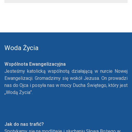
Woda Życia
Wspólnota Ewangelizacyjna
Jesteśmy katolicką wspólnotą działającą w nurcie Nowej
Ewangelizacji. Gromadzimy się wokół Jezusa. On prowadzi
nas do Ojca i posyła nas w mocy Ducha Świętego, który jest
„Wodą Życia”.
Jak do nas trafić?
Spotykamy się na modlitwie i słuchaniu Słowa Bożego w