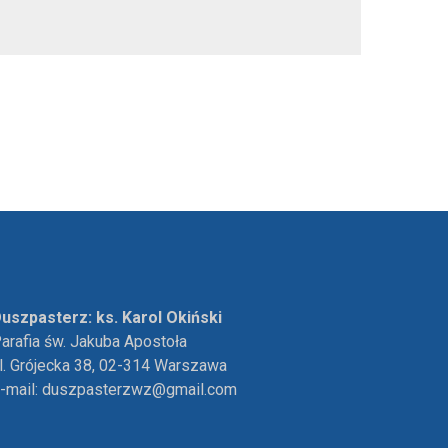
uszpasterz: ks. Karol Okiński
arafia św. Jakuba Apostoła
l. Grójecka 38, 02-314 Warszawa
-mail:
duszpasterzwz@gmail.com