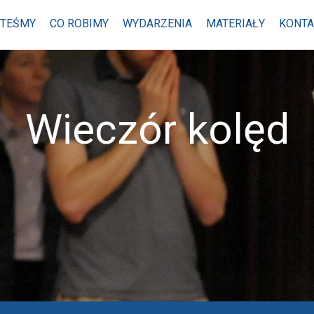
STEŚMY
CO ROBIMY
WYDARZENIA
MATERIAŁY
KONTA
Wieczór kolęd