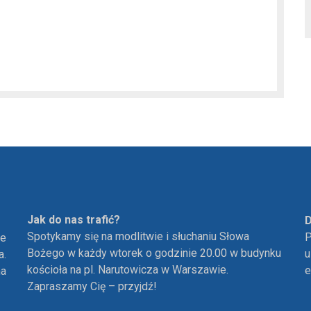
Jak do nas trafić?
D
Spotykamy się na modlitwie i słuchaniu Słowa
P
ie
Bożego w każdy wtorek o godzinie 20.00 w budynku
u
a.
kościoła na pl. Narutowicza w Warszawie.
e
ha
Zapraszamy Cię – przyjdź!