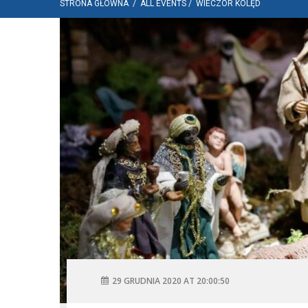
STRONA GŁÓWNA
/
ALL EVENTS
/
WIECZÓR KOLĘD
29 GRUDNIA 2020 AT 20:00:50