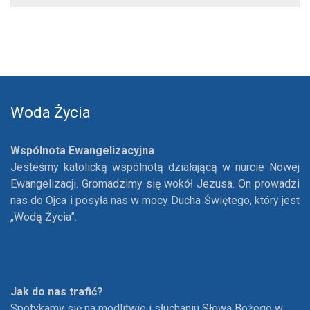
Woda Życia
Wspólnota Ewangelizacyjna
Jesteśmy katolicką wspólnotą działającą w nurcie Nowej
Ewangelizacji. Gromadzimy się wokół Jezusa. On prowadzi
nas do Ojca i posyła nas w mocy Ducha Świętego, który jest
„Wodą Życia”.
Jak do nas trafić?
Spotykamy się na modlitwie i słuchaniu Słowa Bożego w