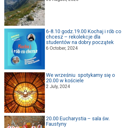
6-8.10 godz.19.00 Kochaj i rób co
chcesz – rekolekcje dla
studentów na dobry początek
6 October, 2024
We wrześniu spotykamy się o
20.00 w kościele
2 July, 2024
20.00 Eucharystia – sala św.
Faustyny