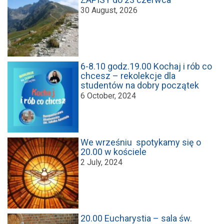
30 August, 2026
6-8.10 godz.19.00 Kochaj i rób co
chcesz – rekolekcje dla
studentów na dobry początek
6 October, 2024
We wrześniu spotykamy się o
20.00 w kościele
2 July, 2024
20.00 Eucharystia – sala św.