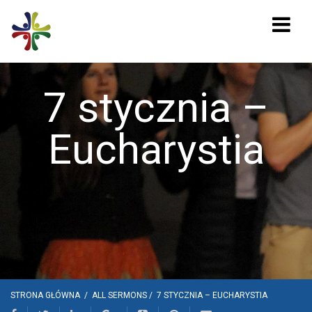
7 stycznia –
Eucharystia
STRONA GŁÓWNA
/
ALL SERMONS
/
7 STYCZNIA – EUCHARYSTIA