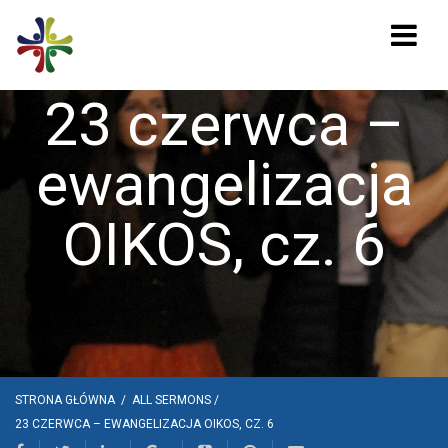
23 czerwca –
ewangelizacja
OIKOS, cz. 6
STRONA GŁÓWNA
/
ALL SERMONS
/
23 CZERWCA – EWANGELIZACJA OIKOS, CZ. 6