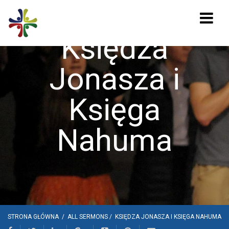
Księdza
Jonasza i
Księga
Nahuma
STRONA GŁÓWNA
/
ALL SERMONS
/
KSIĘDZA JONASZA I KSIĘGA NAHUMA