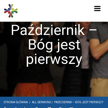
Październik –
Bóg jest
pierwszy
STRONA GŁÓWNA
/
ALL SERMONS
/
PAŹDZIERNIK – BÓG JEST PIERWSZY