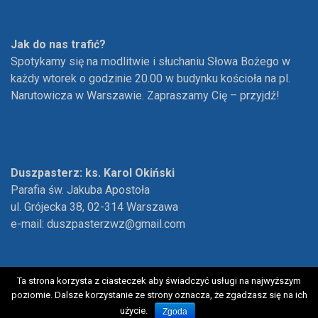
Jak do nas trafić?
Spotykamy się na modlitwie i słuchaniu Słowa Bożego w
każdy wtorek o godzinie 20.00 w budynku kościoła na pl.
Narutowicza w Warszawie. Zapraszamy Cię – przyjdź!
Duszpasterz: ks. Karol Okiński
Parafia św. Jakuba Apostoła
ul. Grójecka 38, 02-314 Warszawa
e-mail:
duszpasterzwz@gmail.com
Ta strona korzysta z ciasteczek aby świadczyć usługi na najwyższym
poziomie. Dalsze korzystanie ze strony oznacza, że zgadzasz się na ich
Copyright © 2018 Woda Życia. Wszelkie prawa zastrzeżone
użycie.
Zgoda