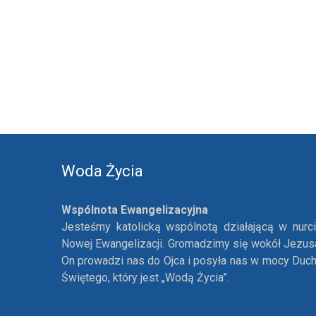
Woda Życia
Wspólnota Ewangelizacyjna
Jesteśmy katolicką wspólnotą działającą w nurc
Nowej Ewangelizacji. Gromadzimy się wokół Jezus
On prowadzi nas do Ojca i posyła nas w mocy Duc
Świętego, który jest „Wodą Życia”.