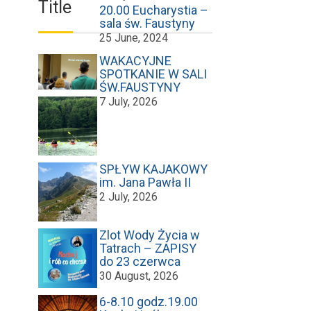
Title
20.00 Eucharystia –
sala św. Faustyny
25 June, 2024
WAKACYJNE
SPOTKANIE W SALI
ŚW.FAUSTYNY
7 July, 2026
SPŁYW KAJAKOWY
im. Jana Pawła II
2 July, 2026
Zlot Wody Życia w
Tatrach – ZAPISY
do 23 czerwca
30 August, 2026
6-8.10 godz.19.00