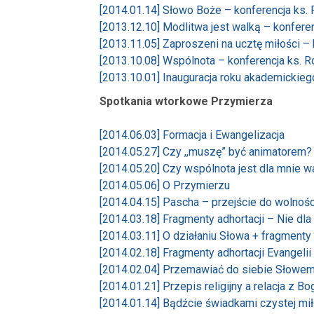
[2014.01.14] Słowo Boże – konferencja ks.
[2013.12.10] Modlitwa jest walką – konfere
[2013.11.05] Zaproszeni na ucztę miłości –
[2013.10.08] Wspólnota – konferencja ks. 
[2013.10.01] Inauguracja roku akademickie
Spotkania wtorkowe Przymierza
[2014.06.03] Formacja i Ewangelizacja
[2014.05.27] Czy ,,muszę” być animatorem?
[2014.05.20] Czy wspólnota jest dla mnie 
[2014.05.06] O Przymierzu
[2014.04.15] Pascha – przejście do wolności
[2014.03.18] Fragmenty adhortacji – Nie dla
[2014.03.11] O działaniu Słowa + fragmenty 
[2014.02.18] Fragmenty adhortacji Evangeli
[2014.02.04] Przemawiać do siebie Słowe
[2014.01.21] Przepis religijny a relacja z B
[2014.01.14] Bądźcie świadkami czystej mił