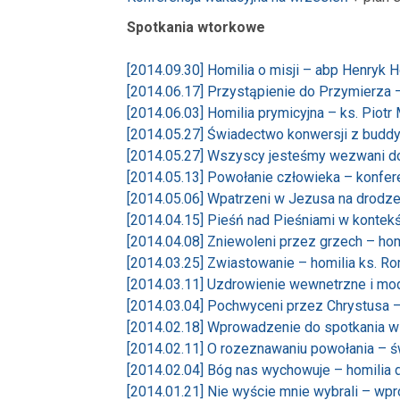
Spotkania wtorkowe
[2014.09.30] Homilia o misji – abp Henryk 
[2014.06.17] Przystąpienie do Przymierza 
[2014.06.03] Homilia prymicyjna – ks. Piotr
[2014.05.27] Świadectwo konwersji z buddy
[2014.05.27] Wszyscy jesteśmy wezwani do
[2014.05.13] Powołanie człowieka – konfere
[2014.05.06] Wpatrzeni w Jezusa na drodze
[2014.04.15] Pieśń nad Pieśniami w kontekś
[2014.04.08] Zniewoleni przez grzech – ho
[2014.03.25] Zwiastowanie – homilia ks. R
[2014.03.11] Uzdrowienie wewnetrzne i mod
[2014.03.04] Pochwyceni przez Chrystusa –
[2014.02.18] Wprowadzenie do spotkania w
[2014.02.11] O rozeznawaniu powołania – ś
[2014.02.04] Bóg nas wychowuje – homilia 
[2014.01.21] Nie wyście mnie wybrali – wp