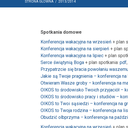
STRONA GŁÓWNA
/
2013/2014
Spotkania domowe
Konferencja wakacyjna na wrzesień
+ plan 
Konferencja wakacyjna na sierpień
+ plan s
Konferencja wakacyjna na lipiec
+ plan spot
Serce świątynią Boga
+ plan spotkania:
pdf
Przypatrzcie się bracia powołaniu waszem
Jakie są Twoje pragnienia – konferencja na
Otwieram Wasze groby – konferencja na m
OIKOS to środowisko Twoich przyjaciół – ko
OIKOS to środowisko pracy i studiów – kon
OIKOS to Twoi sąsiedzi – konferencja na g
OIKOS to Twoja rodzina – konferencja na li
Obudzić olbprzyma – konferencja na paździ
Konferencja wakacyjna na wrzesień
+ plan 