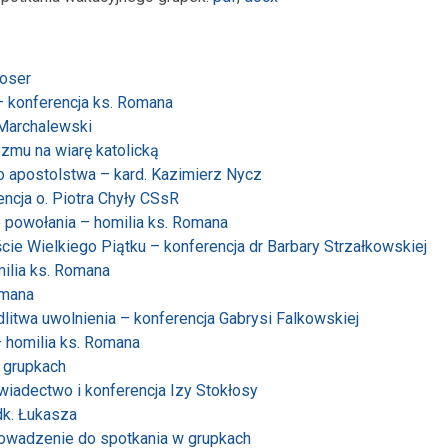
Hoser
– konferencja ks. Romana
 Marchalewski
zmu na wiarę katolicką
 apostolstwa – kard. Kazimierz Nycz
ncja o. Piotra Chyły CSsR
 powołania – homilia ks. Romana
cie Wielkiego Piątku – konferencja dr Barbary Strzałkowskiej
milia ks. Romana
omana
litwa uwolnienia – konferencja Gabrysi Falkowskiej
 homilia ks. Romana
 grupkach
wiadectwo i konferencja Izy Stokłosy
dk. Łukasza
rowadzenie do spotkania w grupkach