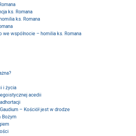
 Romana
ncja ks. Romana
 homilia ks. Romana
Romana
go we wspólnocie – homilia ks. Romana
ważna?
 i życia
 egoistycznej acedii
adhortacji
i Gaudium – Kościół jest w drodze
m Bożym
ogiem
ości