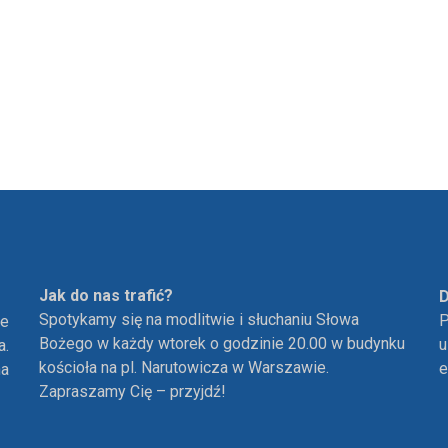
Jak do nas trafić?
D
Spotykamy się na modlitwie i słuchaniu Słowa
P
ie
Bożego w każdy wtorek o godzinie 20.00 w budynku
u
a.
kościoła na pl. Narutowicza w Warszawie.
e
ha
Zapraszamy Cię – przyjdź!