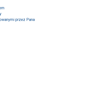
zem
y
rowanymi przez Pana