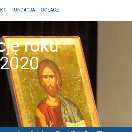
KT
FUNDACJA
DOŁĄCZ
cję roku
/2020