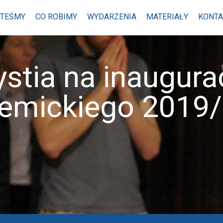
STEŚMY
CO ROBIMY
WYDARZENIA
MATERIAŁY
KONTA
stia na inaugura
emickiego 2019