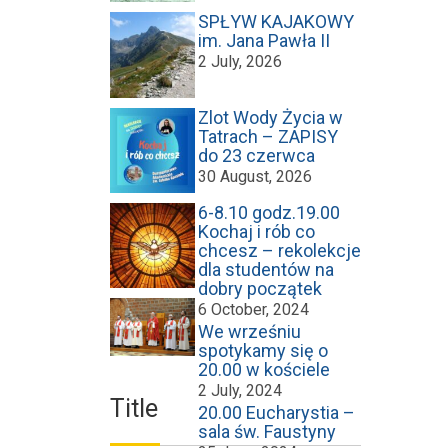
SPŁYW KAJAKOWY
im. Jana Pawła II
2 July, 2026
Zlot Wody Życia w
Tatrach – ZAPISY
do 23 czerwca
30 August, 2026
6-8.10 godz.19.00
Kochaj i rób co
chcesz – rekolekcje
dla studentów na
dobry początek
6 October, 2024
We wrześniu
spotykamy się o
20.00 w kościele
2 July, 2024
Title
20.00 Eucharystia –
sala św. Faustyny