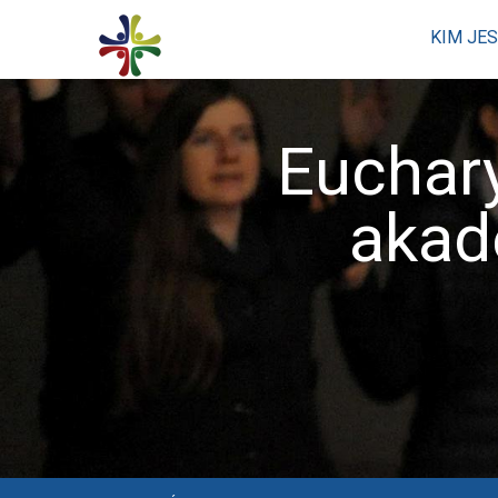
KIM JE
Euchary
akad