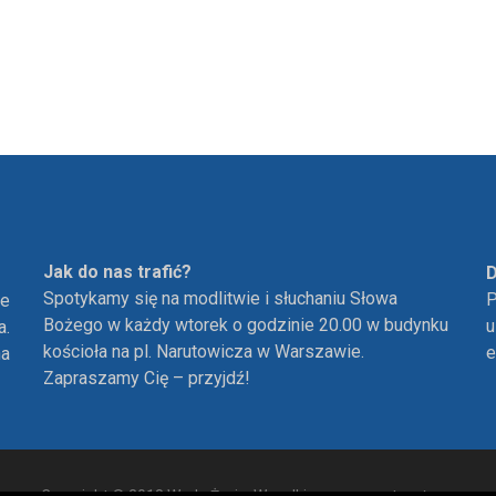
Jak do nas trafić?
D
Spotykamy się na modlitwie i słuchaniu Słowa
P
ie
Bożego w każdy wtorek o godzinie 20.00 w budynku
u
a.
kościoła na pl. Narutowicza w Warszawie.
e
ha
Zapraszamy Cię – przyjdź!