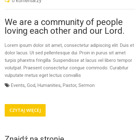
0 komentarzy
We are a community of people
loving each other and our Lord.
Lorem ipsum dolor sit amet, consectetur adipiscing elit. Duis et
dolor lacus. Ut sed pellentesque dui. Proin in purus sit amet
turpis pharetra fringilla. Suspendisse at lacus vel libero tempor
volutpat. Praesent consectetur congue commodo. Curabitur
vulputate metus eget lectus convallis
Events
,
God
,
Humanities
,
Pastor
,
Sermon
CZYTAJ WIĘCEJ
Znajdź na stronie